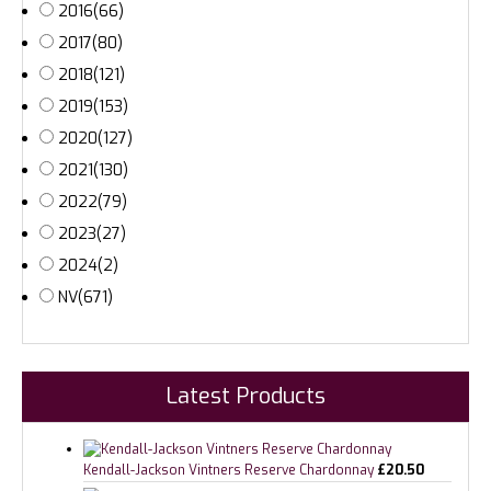
2016
(66)
2017
(80)
2018
(121)
2019
(153)
2020
(127)
2021
(130)
2022
(79)
2023
(27)
2024
(2)
NV
(671)
Latest Products
Kendall-Jackson Vintners Reserve Chardonnay
£
20.50